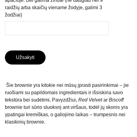
apačioje. Bei galima žinutė (ne daugiau nei 9
raidžių arba skaičių viename žodyje, galimi 3
žodžiai)
Užsakyti
Šie brownie yra kitokie nei mūsų įprasti pasirinkimai – jie
ruošiami su papildomais ingredientais ir išsiskiria savo
tekstūra bei sudėtimi. Pavyzdžiui,
Red Velvet
ar
Biscoff
brownie turi sūrio sluoksnį ant viršaus, todėl jų skonis yra
ypatingai kremiškas, o galiojimo laikas – trumpesnis nei
klasikinių brownie.