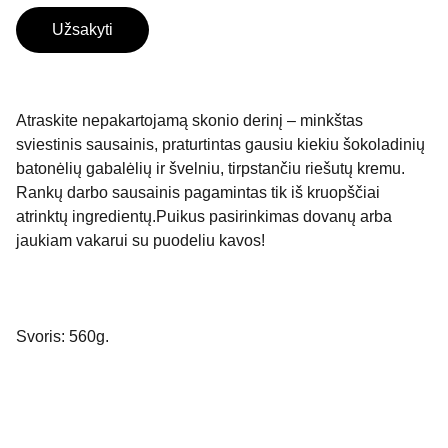
Užsakyti
Atraskite nepakartojamą skonio derinį – minkštas
sviestinis sausainis, praturtintas gausiu kiekiu šokoladinių
batonėlių gabalėlių ir švelniu, tirpstančiu riešutų kremu.
Rankų darbo sausainis pagamintas tik iš kruopščiai
atrinktų ingredientų.Puikus pasirinkimas dovanų arba
jaukiam vakarui su puodeliu kavos!
Svoris: 560g.